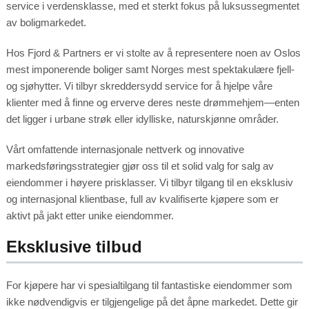
service i verdensklasse, med et sterkt fokus på luksussegmentet
av boligmarkedet.
Hos Fjord & Partners er vi stolte av å representere noen av Oslos
mest imponerende boliger samt Norges mest spektakulære fjell-
og sjøhytter. Vi tilbyr skreddersydd service for å hjelpe våre
klienter med å finne og erverve deres neste drømmehjem—enten
det ligger i urbane strøk eller idylliske, naturskjønne områder.
Vårt omfattende internasjonale nettverk og innovative
markedsføringsstrategier gjør oss til et solid valg for salg av
eiendommer i høyere prisklasser. Vi tilbyr tilgang til en eksklusiv
og internasjonal klientbase, full av kvalifiserte kjøpere som er
aktivt på jakt etter unike eiendommer.
Eksklusive tilbud
For kjøpere har vi spesialtilgang til fantastiske eiendommer som
ikke nødvendigvis er tilgjengelige på det åpne markedet. Dette gir