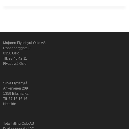
Majoren Flyttebyrå Oslo AS
Rosenborggata 3
0356 Oslo
Tlf. 93 46 42 11
Flyttebyrå Oslo
Sirva Flyttebyrå
Ankerveien 209
1359 Eiksmarka
Tlf. 67 16 16 16
Nettside
Totalflytting Oslo AS
Dælenenggata 40D