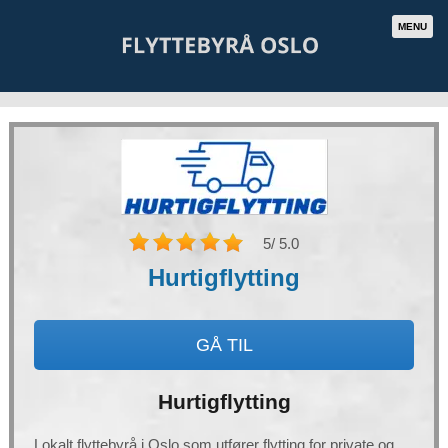
MENU
5
/ 5.0
Hurtigflytting
GÅ TIL
Hurtigflytting
Lokalt flyttebyrå i Oslo som utfører flytting for private og