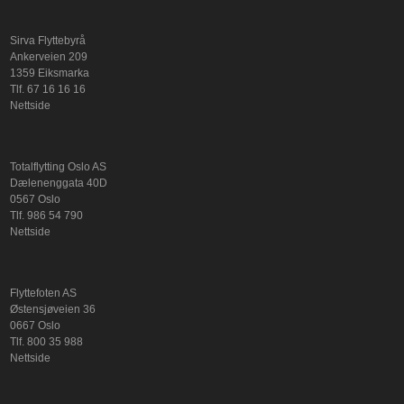
Sirva Flyttebyrå
Ankerveien 209
1359 Eiksmarka
Tlf. 67 16 16 16
Nettside
Totalflytting Oslo AS
Dælenenggata 40D
0567 Oslo
Tlf. 986 54 790
Nettside
Flyttefoten AS
Østensjøveien 36
0667 Oslo
Tlf. 800 35 988
Nettside