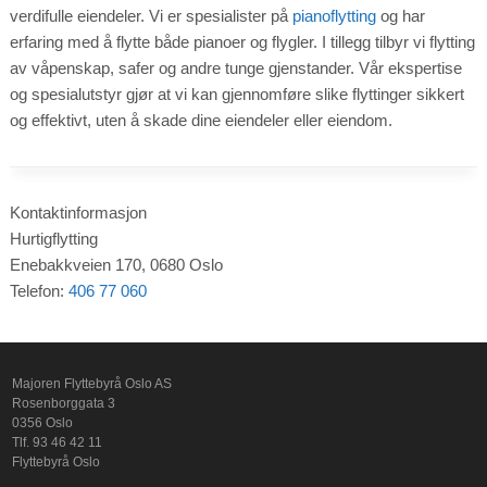
verdifulle eiendeler. Vi er spesialister på
pianoflytting
og har
erfaring med å flytte både pianoer og flygler. I tillegg tilbyr vi flytting
av våpenskap, safer og andre tunge gjenstander. Vår ekspertise
og spesialutstyr gjør at vi kan gjennomføre slike flyttinger sikkert
og effektivt, uten å skade dine eiendeler eller eiendom.
Kontaktinformasjon
Hurtigflytting
Enebakkveien 170, 0680 Oslo
Telefon:
406 77 060
Majoren Flyttebyrå Oslo AS
Rosenborggata 3
0356 Oslo
Tlf. 93 46 42 11
Flyttebyrå Oslo