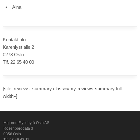
Alna
Kontaktinfo
Karenlyst alle 2
0278 Oslo
Tlf. 22 65 40 00
[site_reviews_summary class=»my-reviews-summary full-
width»]
Majoren Flyttebyrå Oslo AS
Rosenborggata 3
0356 Oslo
Tlf. 93 46 42 11