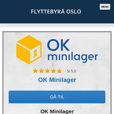
MENU
5
/ 5.0
OK Minilager
GÅ TIL
OK Minilager