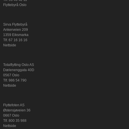
Flyttebyrå Oslo
Sirva Flyttebyrå
Ankerveien 209
1359 Eiksmarka
Tlf. 67 16 16 16
Nettside
Totalflytting Oslo AS
Dælenenggata 40D
0567 Oslo
Tlf. 986 54 790
Nettside
Flyttefoten AS
Østensjøveien 36
0667 Oslo
Tlf. 800 35 988
Nettside