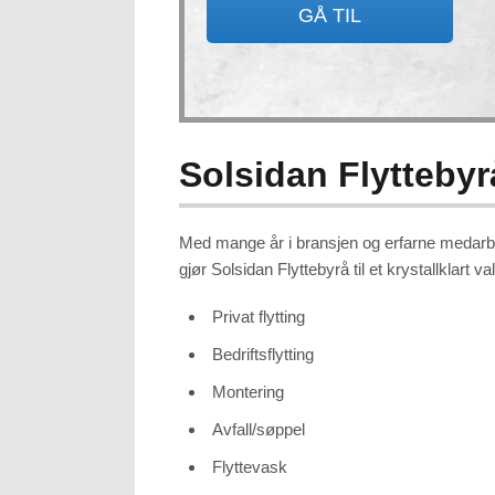
GÅ TIL
Solsidan Flyttebyr
Med mange år i bransjen og erfarne medarbeider
gjør Solsidan Flyttebyrå til et krystallklart v
Privat flytting
Bedriftsflytting
Montering
Avfall/søppel
Flyttevask