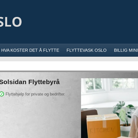
HVA KOSTER DET Å FLYTTE
FLYTTEVASK OSLO
BILLIG MI
Solsidan Flyttebyrå
Flyttehjelp for private og bedrifter.