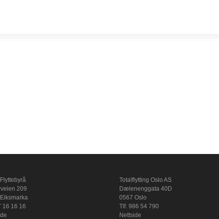
 Flyttebyrå
Totalflytting Oslo AS
veien 209
Dælenenggata 40D
 Eiksmarka
0567 Oslo
67 16 16 16
Tlf. 986 54 790
ide
Nettside