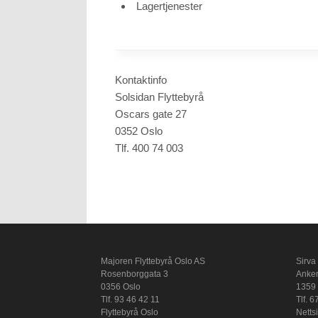
Lagertjenester
Kontaktinfo
Solsidan Flyttebyrå
Oscars gate 27
0352 Oslo
Tlf. 400 74 003
Majoren Flyttebyrå Oslo AS
Sirva
Rosenborggata 3
Anker
0356 Oslo
1359
Tlf. 93 46 42 11
Tlf. 
Flyttebyrå Oslo
Netts