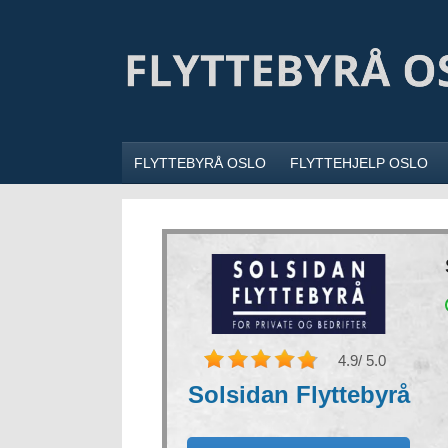
FLYTTEBYRÅ OSLO
FLYTTEHJELP OSLO
4.9
/ 5.0
Solsidan Flyttebyrå