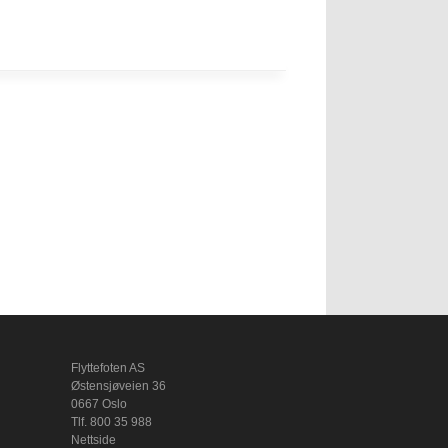
Flyttefoten AS
Østensjøveien 36
0667 Oslo
Tlf. 800 35 988
Nettside