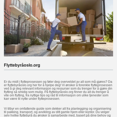
Flyttebyråoslo.org
Er du midt i flytteprosessen og føler deg overveldet av alt som må gjøres? Da
er flyttebyråoslo.org her for å hjelpe deg! Vi ønsker å forenkle flytteprosessen
ved å gi deg relevant informasjon og ressurser som du trenger for å gjøre din
flytting så smidig som mulig. På flyttebyråoslo.org finner du alt du trenger å
vite om flytting, fra nyttige tips og råd til informasjon om ulike tjenester som
kan være til nytte under flytteprosessen.
Vi tilbyr en omfattende guide som dekker alt fra planlegging og organisering
til pakking, transport, og avvikling av ditt gamle hjem eller kontor. Du velger
selv hvilke flyttebyrå du ønsker å samarbeide med, basert på dine behov og