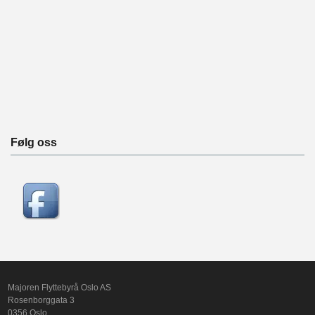
Følg oss
Majoren Flyttebyrå Oslo AS
Rosenborggata 3
0356 Oslo