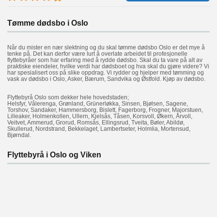
Tømme dødsbo i Oslo
Når du mister en nær slektning og du skal tømme dødsbo Oslo er det mye å
tenke på. Det kan derfor være lurt å overlate arbeidet til profesjonelle
flyttebyråer som har erfaring med å rydde dødsbo. Skal du ta vare på alt av
praktiske eiendeler, hvilke verdi har dødsboet og hva skal du gjøre videre? Vi
har spesialisert oss på slike oppdrag. Vi rydder og hjelper med tømming og
vask av dødsbo i Oslo, Asker, Bærum, Sandvika og Østfold. Kjøp av dødsbo.
Flyttebyrå Oslo som dekker hele hovedstaden;
Helsfyr, Vålerenga, Grønland, Grünerløkka, Sinsen, Bjølsen, Sagene,
Torshov, Sandaker, Hammersborg, Bislett, Fagerborg, Frogner, Majorstuen,
Lilleaker, Holmenkollen, Ullern, Kjelsås, Tåsen, Korsvoll, Økern, Årvoll,
Veitvet, Ammerud, Grorud, Romsås, Ellingsrud, Tveita, Bøler, Abildø,
Skullerud, Nordstrand, Bekkelaget, Lambertseter, Holmlia, Mortensud,
Bjørndal.
Flyttebyrå i Oslo og Viken