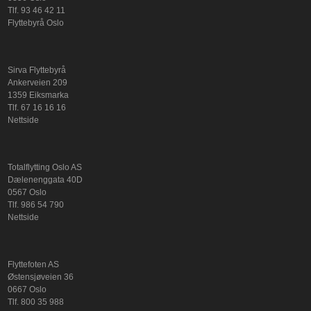
Tlf. 93 46 42 11
Flyttebyrå Oslo
Sirva Flyttebyrå
Ankerveien 209
1359 Eiksmarka
Tlf. 67 16 16 16
Nettside
Totalflytting Oslo AS
Dælenenggata 40D
0567 Oslo
Tlf. 986 54 790
Nettside
Flyttefoten AS
Østensjøveien 36
0667 Oslo
Tlf. 800 35 988