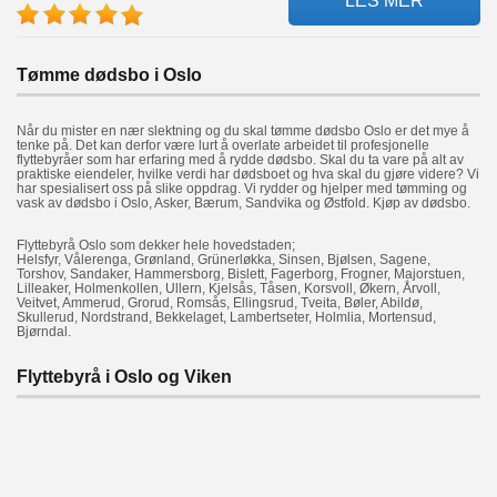
LES MER
Tømme dødsbo i Oslo
Når du mister en nær slektning og du skal tømme dødsbo Oslo er det mye å
tenke på. Det kan derfor være lurt å overlate arbeidet til profesjonelle
flyttebyråer som har erfaring med å rydde dødsbo. Skal du ta vare på alt av
praktiske eiendeler, hvilke verdi har dødsboet og hva skal du gjøre videre? Vi
har spesialisert oss på slike oppdrag. Vi rydder og hjelper med tømming og
vask av dødsbo i Oslo, Asker, Bærum, Sandvika og Østfold. Kjøp av dødsbo.
Flyttebyrå Oslo som dekker hele hovedstaden;
Helsfyr, Vålerenga, Grønland, Grünerløkka, Sinsen, Bjølsen, Sagene,
Torshov, Sandaker, Hammersborg, Bislett, Fagerborg, Frogner, Majorstuen,
Lilleaker, Holmenkollen, Ullern, Kjelsås, Tåsen, Korsvoll, Økern, Årvoll,
Veitvet, Ammerud, Grorud, Romsås, Ellingsrud, Tveita, Bøler, Abildø,
Skullerud, Nordstrand, Bekkelaget, Lambertseter, Holmlia, Mortensud,
Bjørndal.
Flyttebyrå i Oslo og Viken