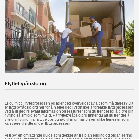
Flyttebyråoslo.org
Er du midt i flytteprosessen og føler deg overveldet av alt som må gjøres? Da
er flyttebyråoslo.org her for å hjelpe deg! Vi ønsker å forenkle flytteprosessen
ved å gi deg relevant informasjon og ressurser som du trenger for å gjøre din
flytting så smidig som mulig. På flyttebyråoslo.org finner du alt du trenger å
vite om flytting, fra nyttige tips og råd til informasjon om ulike tjenester som
kan være til nytte under flytteprosessen.
Vi tilbyr en omfattende guide som dekker alt fra planlegging og organisering