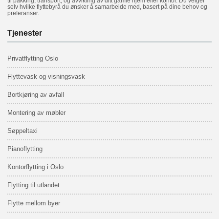
til pakking, transport, og avvikling av ditt gamle hjem eller kontor. Du velger
selv hvilke flyttebyrå du ønsker å samarbeide med, basert på dine behov og
preferanser.
Tjenester
Privatflytting Oslo
Flyttevask
og visningsvask
Bortkjøring av avfall
Montering av møbler
Søppeltaxi
Pianoflytting
Kontorflytting i Oslo
Flytting til utlandet
Flytte mellom byer