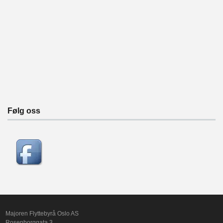
Følg oss
Majoren Flyttebyrå Oslo AS
Rosenborggata 3