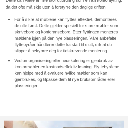
Dette kan være en like stor utfordring som en full kontorflytting,
da det ofte må skje uten å forstyrre den daglige driften.
For å sikre at møblene kan flyttes effektivt, demonteres
de ofte først. Dette gjelder spesielt for store møbler som
skrivebord og konferansebord. Etter flyttingen monteres
møblene igjen på den nye plasseringen. Våre anbefalte
flyttebyråer håndterer dette fra start til slutt, slik at du
slipper å bekymre deg for tidskrevende montering
Ved omorganisering eller nedskalering er gjenbruk av
kontormøbler en kostnadseffektiv løsning. Flyttebyråene
kan hjelpe med å evaluere hvilke møbler som kan
gjenbrukes, og tilpasse dem til nye bruksområder eller
plasseringer