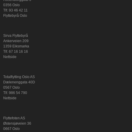
0356 Oslo
Tlf. 93 46 42 11
Flyttebyrå Oslo
Sirva Flyttebyrå
Ankerveien 209
1359 Eiksmarka
Tlf. 67 16 16 16
Nettside
Totalflytting Oslo AS
Dælenenggata 40D
0567 Oslo
Tlf. 986 54 790
Nettside
Flyttefoten AS
Østensjøveien 36
0667 Oslo