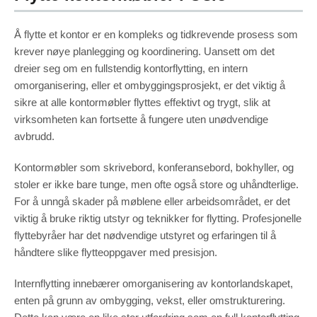
Å flytte et kontor er en kompleks og tidkrevende prosess som
krever nøye planlegging og koordinering. Uansett om det
dreier seg om en fullstendig kontorflytting, en intern
omorganisering, eller et ombyggingsprosjekt, er det viktig å
sikre at alle kontormøbler flyttes effektivt og trygt, slik at
virksomheten kan fortsette å fungere uten unødvendige
avbrudd.
Kontormøbler som skrivebord, konferansebord, bokhyller, og
stoler er ikke bare tunge, men ofte også store og uhåndterlige.
For å unngå skader på møblene eller arbeidsområdet, er det
viktig å bruke riktig utstyr og teknikker for flytting. Profesjonelle
flyttebyråer har det nødvendige utstyret og erfaringen til å
håndtere slike flytteoppgaver med presisjon.
Internflytting innebærer omorganisering av kontorlandskapet,
enten på grunn av ombygging, vekst, eller omstrukturering.