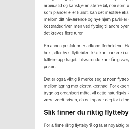
arbeidstid og kanskje en større bil, noe som ø
som pianoer eller kunst, kan det medføre ekst
mellom ditt nåværende og nye hjem påvirker og
kostnadsdriver, men ved flytting til andre bye
det kreves flere turer.
En annen prisfaktor er adkomstforholdene. Hv
heis, eller hvis flyttebilen ikke kan parkere i
fullføre oppdraget. Tilsvarende kan dårlig vær,
prisen.
Det er også viktig å merke seg at noen flytteby
mellomlagring mot ekstra kostnad. For eksem
trygg og organisert måte, vil dette naturligvis
være verdt prisen, da det sparer deg for tid og
Slik finner du riktig flytteb
For å finne riktig flyttebyrå og få et nøyaktig 