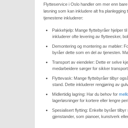
Flytteservice i Oslo handler om mer enn bare å 
løsning som kan inkludere alt fra planlegging 
tjenestene inkluderer:
Pakkehjelp: Mange flyttebyråer hjelper t
inkluderer ofte levering av flytteesker, b
Demontering og montering av møbler: For
byråer dette som en del av tjenesten. Mø
Transport av eiendeler: Dette er selve kjer
medarbeidere sørger for sikker transport, 
Flyttevask: Mange flyttebyråer tilbyr og
stand. Dette inkluderer rengjøring av gul
Midlertidig lagring: Har du behov for
mell
lagerløsninger for kortere eller lengre per
Spesialisert flytting: Enkelte byråer tilbyr
gjenstander, som pianoer, kunstverk eller