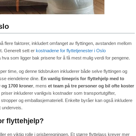
slo
 på flere faktorer, inkludert omfanget av flyttingen, avstanden mellom
. Generelt sett er
kostnadene for flyttetjenester i Oslo
å hva som ligger bak prisene for å få mest mulig verdi for pengene.
 per time, og denne tidsbruken inkluderer både selve flyttingen og
losse eiendelene dine.
En vanlig timepris for flyttehjelp med to
0 og 1700 kroner
, mens
et team på tre personer og bil ofte koster
e priser inkluderer vanligvis kostnader som transportutgifter,
 stropper og emballasjemateriell. Enkelte byråer kan også inkludere
t underveis.
r flyttehjelp?
ler en viktig rolle i prisberegningen. Et større flyttelass krever mer