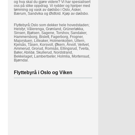
og hva skal du gjøre videre? Vi har spesialisert
oss på slike oppdrag. Vi rydder og hjelper med
tømming og vask av dødsbo i Oslo, Asker,
Bærum, Sandvika og Østfold. Kjøp av dødsbo.
Flyttebyrå Oslo som dekker hele hovedstaden;
Helsfyr, Vålerenga, Grønland, Grünerløkka,
Sinsen, Bjølsen, Sagene, Torshov, Sandaker,
Hammersborg, Bislett, Fagerborg, Frogner,
Majorstuen, Lilleaker, Holmenkollen, Ullern,
Kjelsås, Tåsen, Korsvoll, Økern, Årvoll, Veitvet,
Ammerud, Grorud, Romsås, Ellingsrud, Tveita,
Bøler, Abildø, Skullerud, Nordstrand,
Bekkelaget, Lambertseter, Holmlia, Mortensud,
Bjørndal.
Flyttebyrå i Oslo og Viken