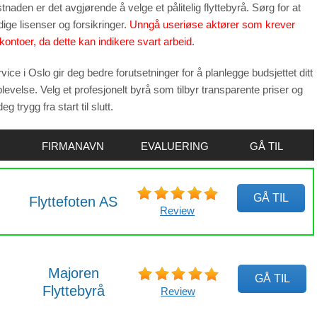
kostnaden er det avgjørende å velge et pålitelig flyttebyrå. Sørg for at
ige lisenser og forsikringer.
Unngå useriøse aktører som krever
s-kontoer, da dette kan indikere svart arbeid
.
vice i Oslo gir deg bedre forutsetninger for å planlegge budsjettet ditt
pplevelse. Velg et profesjonelt byrå som tilbyr transparente priser og
g trygg fra start til slutt.
FIRMANAVN
EVALUERING
GÅ TIL
GÅ TIL
Flyttefoten AS
Review
Majoren
GÅ TIL
Flyttebyrå
Review