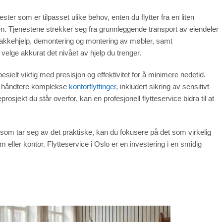
ster som er tilpasset ulike behov, enten du flytter fra en liten
byen. Tjenestene strekker seg fra grunnleggende transport av eiendeler
pakkehjelp, demontering og montering av møbler, samt
 å velge akkurat det nivået av hjelp du trenger.
pesielt viktig med presisjon og effektivitet for å minimere nedetid.
 å håndtere komplekse
kontorflyttinger
, inkludert sikring av sensitivt
rosjekt du står overfor, kan en profesjonell flytteservice bidra til at
er som tar seg av det praktiske, kan du fokusere på det som virkelig
m eller kontor. Flytteservice i Oslo er en investering i en smidig