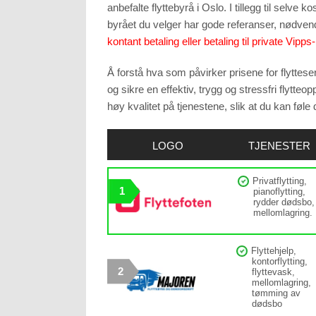
anbefalte flyttebyrå i Oslo. I tillegg til selve 
byrået du velger har gode referanser, nødvend
kontant betaling eller betaling til private Vipp
Å forstå hva som påvirker prisene for flytteser
og sikre en effektiv, trygg og stressfri flytteo
høy kvalitet på tjenestene, slik at du kan føle de
LOGO
TJENESTER
Privatflytting,
1
pianoflytting,
rydder dødsbo,
mellomlagring.
Flyttehjelp,
kontorflytting,
2
flyttevask,
mellomlagring,
tømming av
dødsbo