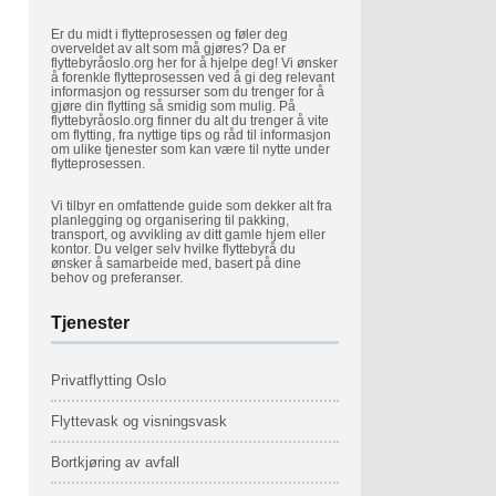
Er du midt i flytteprosessen og føler deg
overveldet av alt som må gjøres? Da er
flyttebyråoslo.org her for å hjelpe deg! Vi ønsker
å forenkle flytteprosessen ved å gi deg relevant
informasjon og ressurser som du trenger for å
gjøre din flytting så smidig som mulig. På
flyttebyråoslo.org finner du alt du trenger å vite
om flytting, fra nyttige tips og råd til informasjon
om ulike tjenester som kan være til nytte under
flytteprosessen.
Vi tilbyr en omfattende guide som dekker alt fra
planlegging og organisering til pakking,
transport, og avvikling av ditt gamle hjem eller
kontor. Du velger selv hvilke flyttebyrå du
ønsker å samarbeide med, basert på dine
behov og preferanser.
Tjenester
Privatflytting Oslo
Flyttevask
og visningsvask
Bortkjøring av avfall