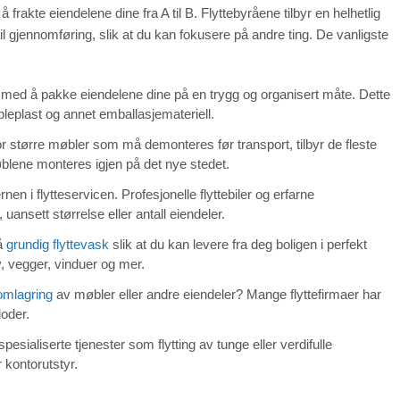
frakte eiendelene dine fra A til B. Flyttebyråene tilbyr en helhetlig
til gjennomføring, slik at du kan fokusere på andre ting. De vanligste
il med å pakke eiendelene dine på en trygg og organisert måte. Dette
obleplast og annet emballasjemateriell.
 større møbler som må demonteres før transport, tilbyr de fleste
blene monteres igjen på det nye stedet.
nen i flytteservicen. Profesjonelle flyttebiler og erfarne
uansett størrelse eller antall eiendeler.
så
grundig flyttevask
slik at du kan levere fra deg boligen i perfekt
v, vegger, vinduer og mer.
omlagring
av møbler eller andre eiendeler? Mange flyttefirmaer har
ioder.
 spesialiserte tjenester som flytting av tunge eller verdifulle
 kontorutstyr.