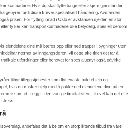
ker kostnadene. Hvis du skal flytte tunge eller skjøre gjenstander
ra gebyrer fordi disse krever spesialisert håndtering. Avstanden
så prisen. For flytting innad i Oslo er avstanden sjelden en stor
r eller fylker kan transportkostnadene øke betydelig, spesielt dersom
is eiendelene dine må bæres opp eller ned trapper i bygninger uten
 umiddelbar nærhet av inngangsdøren, vil dette øke tiden det tar å
 trafikale utfordringer eller behovet for spesialutstyr også påvirke
råer tilbyr tilleggstjenester som flyttevask, pakkehjelp og
pel, hvis du ønsker hjelp med å pakke ned eiendelene dine på en
 komme som et tillegg til den vanlige timetaksten. Likevel kan det ofte
 stress.
yrå
prisoverslag, anbefales det å be om en uforpliktende tilbud fra våre