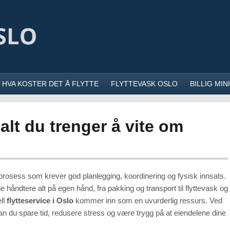
HVA KOSTER DET Å FLYTTE
FLYTTEVASK OSLO
BILLIG MI
 alt du trenger å vite om
 prosess som krever god planlegging, koordinering og fysisk innsats.
håndtere alt på egen hånd, fra pakking og transport til flyttevask og
ll
flytteservice i Oslo
kommer inn som en uvurderlig ressurs. Ved
n du spare tid, redusere stress og være trygg på at eiendelene dine