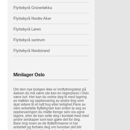
Flyttebyrå Grünerløkka
Flyttebyrå Nordre Aker
Flyttebyrå Løren
Flyttebyrå sentrum
Flyttebyrå Nordstrand
Minilager Oslo
Om den nye boligen ikke er innflytningsklar på
datoen du må være ute kan en lagerplass i Oslo
være lurt. Her kan du ordne deg til med lagring
av møbler og oppbevaring av andre ting som
skal videre til et nytt hus eller leilighet.Flere av
våre anbefalte flyttebyråer kan enten ta seg av
oppbevaringen du måtte trenge selv via egne
lagere, eller de kan sette deg i kontakt med med
andre selskaper som kan gjøre det for deg.
Bare ring noen av de flyttefirmaene vi har
anbefalt og forhøre deg om hvordan det blir