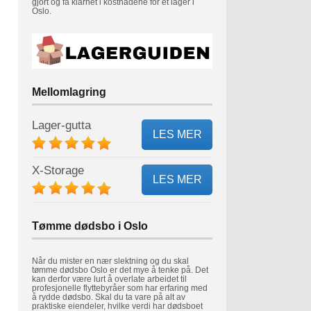
gjort og få klarhet i kostnadene for et lager i
Oslo.
Mellomlagring
Lager-gutta
LES MER
X-Storage
LES MER
Tømme dødsbo i Oslo
Når du mister en nær slektning og du skal
tømme dødsbo Oslo er det mye å tenke på. Det
kan derfor være lurt å overlate arbeidet til
profesjonelle flyttebyråer som har erfaring med
å rydde dødsbo. Skal du ta vare på alt av
praktiske eiendeler, hvilke verdi har dødsboet