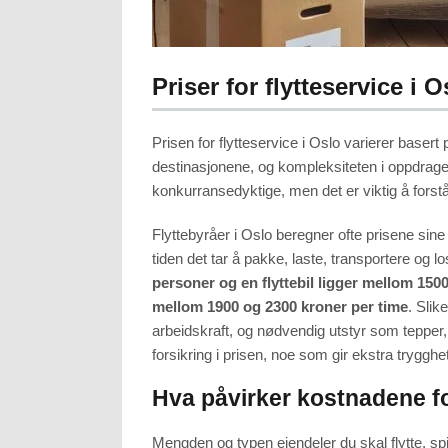
Priser for flytteservice i O
Prisen for flytteservice i Oslo varierer basert
destinasjonene, og kompleksiteten i oppdraget
konkurransedyktige, men det er viktig å forst
Flyttebyråer i Oslo beregner ofte prisene sine
tiden det tar å pakke, laste, transportere og 
personer og en flyttebil ligger mellom 150
mellom 1900 og 2300 kroner per time
. Slik
arbeidskraft, og nødvendig utstyr som tepper,
forsikring i prisen, noe som gir ekstra trygghe
Hva påvirker kostnadene fo
Mengden og typen eiendeler du skal flytte, spil