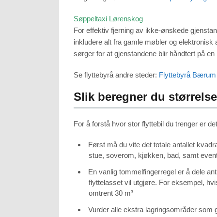
Søppeltaxi Lørenskog
For effektiv fjerning av ikke-ønskede gjenstan
inkludere alt fra gamle møbler og elektronisk 
sørger for at gjenstandene blir håndtert på en
Se flyttebyrå andre steder:
Flyttebyrå Bærum
Slik beregner du størrelse
For å forstå hvor stor flyttebil du trenger er d
Først må du vite det totale antallet kvad
stue, soverom, kjøkken, bad, samt eventu
En vanlig tommelfingerregel er å dele an
flyttelasset vil utgjøre. For eksempel, hv
omtrent 30 m³
Vurder alle ekstra lagringsområder som ga