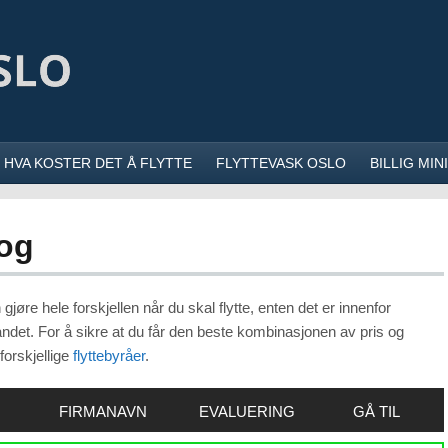
HVA KOSTER DET Å FLYTTE
FLYTTEVASK OSLO
BILLIG MI
kog
 gjøre hele forskjellen når du skal flytte, enten det er innenfor
andet. For å sikre at du får den beste kombinasjonen av pris og
 forskjellige
flyttebyråer
.
FIRMANAVN
EVALUERING
GÅ TIL