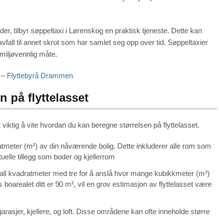
der, tilbyr søppeltaxi i Lørenskog en praktisk tjeneste. Dette kan
avfall til annet skrot som har samlet seg opp over tid. Søppeltaxier
 miljøvennlig måte.
–
Flyttebyrå Drammen
n på flyttelasset
et viktig å vite hvordan du kan beregne størrelsen på flyttelasset.
ratmeter (m²) av din nåværende bolig. Dette inkluderer alle rom som
elle tillegg som boder og kjellerrom
tall kvadratmeter med tre for å anslå hvor mange kubikkmeter (m³)
is boarealet ditt er 90 m², vil en grov estimasjon av flyttelasset være
rasjer, kjellere, og loft. Disse områdene kan ofte inneholde større