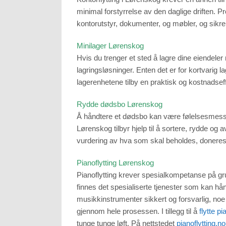
minimal forstyrrelse av den daglige driften. Pro
kontorutstyr, dokumenter, og møbler, og sikrer
Minilager Lørenskog
Hvis du trenger et sted å lagre dine eiendeler m
lagringsløsninger. Enten det er for kortvarig la
lagerenhetene tilby en praktisk og kostnadseff
Rydde dødsbo Lørenskog
Å håndtere et dødsbo kan være følelsesmessi
Lørenskog tilbyr hjelp til å sortere, rydde og
vurdering av hva som skal beholdes, doneres 
Pianoflytting Lørenskog
Pianoflytting krever spesialkompetanse på gr
finnes det spesialiserte tjenester som kan hån
musikkinstrumenter sikkert og forsvarlig, noe s
gjennom hele prosessen. I tillegg til å
flytte p
tunge tunge løft. På nettstedet
pianoflytting.no