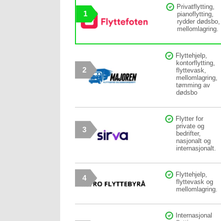
Privatflytting,
1
pianoflytting,
rydder dødsbo,
mellomlagring.
Flyttehjelp,
kontorflytting,
2
flyttevask,
mellomlagring,
tømming av
dødsbo
Flytter for
private og
3
bedrifter,
nasjonalt og
internasjonalt.
Flyttehjelp,
4
flyttevask og
mellomlagring.
Internasjonal