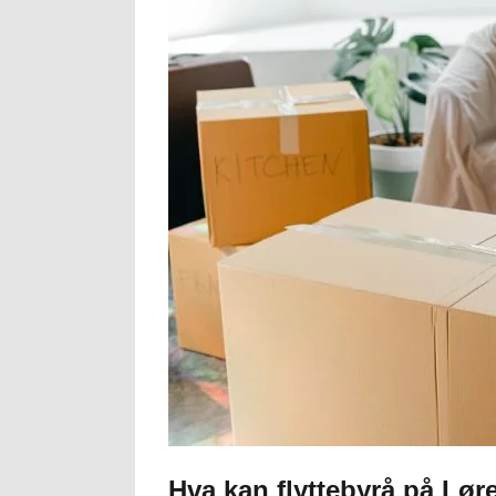
Hva kan flyttebyrå på Lø