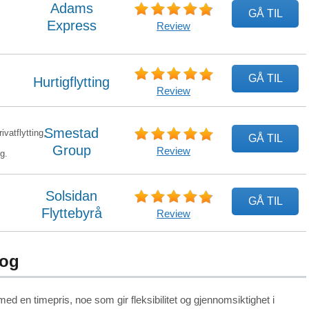
Adams
GÅ TIL
Express
Review
GÅ TIL
Hurtigflytting
Review
Smestad
ivatflytting,
GÅ TIL
Group
Review
ng.
Solsidan
GÅ TIL
Flyttebyrå
Review
kog
ed en timepris, noe som gir fleksibilitet og gjennomsiktighet i