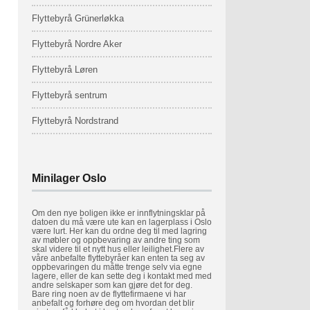
Flyttebyrå Grünerløkka
Flyttebyrå Nordre Aker
Flyttebyrå Løren
Flyttebyrå sentrum
Flyttebyrå Nordstrand
Minilager Oslo
Om den nye boligen ikke er innflytningsklar på
datoen du må være ute kan en lagerplass i Oslo
være lurt. Her kan du ordne deg til med lagring
av møbler og oppbevaring av andre ting som
skal videre til et nytt hus eller leilighet.Flere av
våre anbefalte flyttebyråer kan enten ta seg av
oppbevaringen du måtte trenge selv via egne
lagere, eller de kan sette deg i kontakt med med
andre selskaper som kan gjøre det for deg.
Bare ring noen av de flyttefirmaene vi har
anbefalt og forhøre deg om hvordan det blir