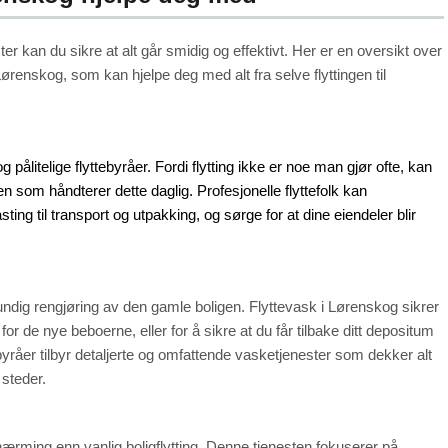
ter kan du sikre at alt går smidig og effektivt. Her er en oversikt over
å Lørenskog, som kan hjelpe deg med alt fra selve flyttingen til
g pålitelige flyttebyråer. Fordi flytting ikke er noe man gjør ofte, kan
n som håndterer dette daglig. Profesjonelle flyttefolk kan
ting til transport og utpakking, og sørge for at dine eiendeler blir
undig rengjøring av den gamle boligen. Flyttevask i Lørenskog sikrer
nd for de nye beboerne, eller for å sikre at du får tilbake ditt depositum
yråer tilbyr detaljerte og omfattende vasketjenester som dekker alt
 steder.
nærming enn vanlig boligflytting. Denne tjenesten fokuserer på